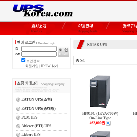
KSTAR UPS
총 5건
보안접속
회원가입
|
ID/PW 찾기
EATON UPS(소형)
EATON UPS(중대형)
HP910C (1KVA/700W)
H
PCM UPS
On-Line Type
462,000원
Ablerex (ETI) UPS
Liebert UPS