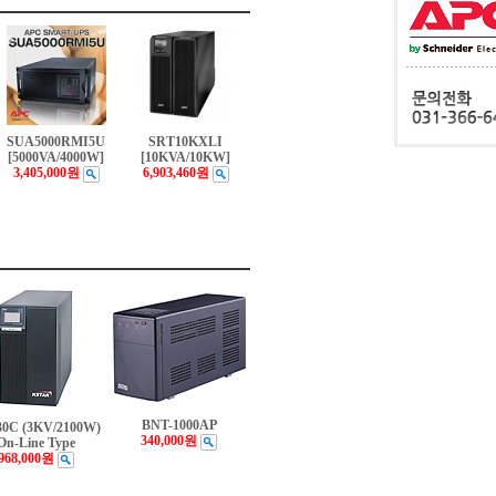
SUA5000RMI5U
SRT10KXLI
[5000VA/4000W]
[10KVA/10KW]
3,405,000원
6,903,460원
BNT-1000AP
0C (3KV/2100W)
340,000원
On-Line Type
968,000원