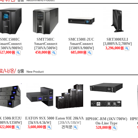
SMC1500IC
SMT750IC
SMC1500I-2UC
SRT3000XLI
SmartConnect
SmartConnect
SmartConnect
[3,000VA/2,700W]
1500VA/900W]
[750VA/500W]
[1500VA/900W]
3,296,000원
527,000원
450,000원
685,000원
X 1500i RT2U
EATON 9SX 5000
Eaton 93E 20kVA
HP910C-RM (1KV/700W)
HP93
500VA/1350W]
[5kVA/4.5kW]
[20kVA/18kW]
On-Line Type
322,000원
3,600,000원
견적문
528,000원